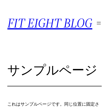
内
容
FIT EIGHT BLOG
を
ス
キ
ッ
プ
サンプルページ
これはサンプルページです。同じ位置に固定さ